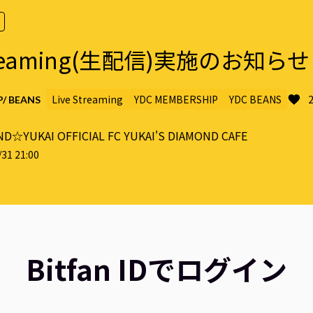
Streaming(生配信)実施のお知ら
Live Streaming
YDC MEMBERSHIP
YDC BEANS
/ BEANS
D☆YUKAI OFFICIAL FC YUKAI'S DIAMOND CAFE
31 21:00
Bitfan IDでログイン