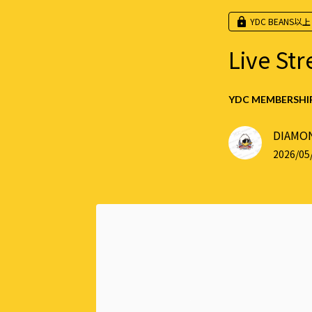
YDC BEANS以上
Live 
YDC MEMBERSHIP
DIAMON
2026/05/