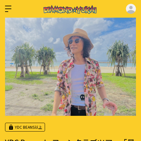
ロ
YDC BEANS以上