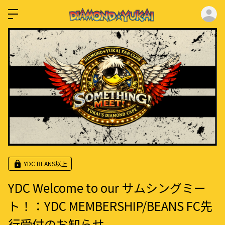
ロ
YDC BEANS以上
YDC Welcome to our サムシングミー
ト！：YDC MEMBERSHIP/BEANS FC先
行受付のお知らせ