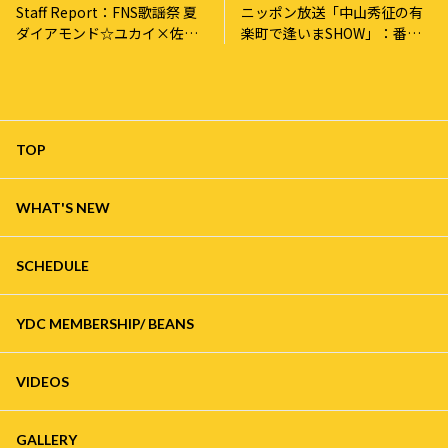
Staff Report：FNS歌謡祭 夏
ニッポン放送「中山秀征の有
ダイアモンド☆ユカイ×佐野
楽町で逢いまSHOW」：番組
勇斗！名曲コラボ！へ出演し
観覧にご招待のお知らせ
ました！
TOP
WHAT'S NEW
SCHEDULE
YDC MEMBERSHIP/ BEANS
VIDEOS
GALLERY