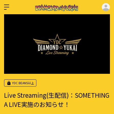
ロ
YDC BEANS以上
Live Streaming(生配信)：SOMETHING
A LIVE実施のお知らせ！