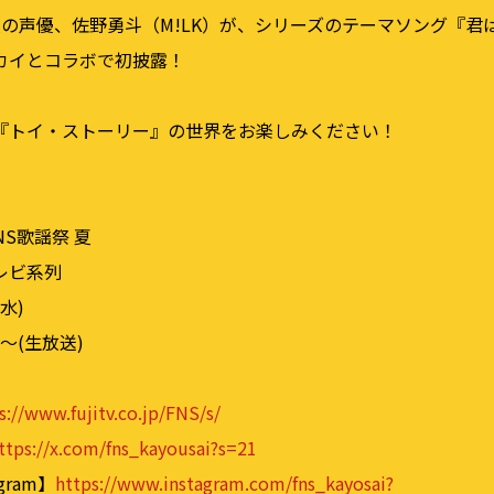
役の声優、佐野勇斗（M!LK）が、シリーズのテーマソング『君
カイとコラボで初披露！
『トイ・ストーリー』の世界をお楽しみください！
NS歌謡祭 夏
レビ系列
水)
0〜(生放送)
s://www.fujitv.co.jp/FNS/s/
ttps://x.com/fns_kayousai?s=21
gram】
https://www.instagram.com/fns_kayosai?