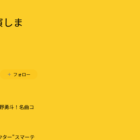
演しま
フォロー
佐野勇斗！名曲コ
クター"スマーテ