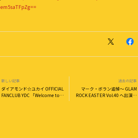
3em5saTFpZg==
新しい記事
過去の記事
ダイアモンド☆ユカイ OFFICIAL
マーク・ボラン追悼～ GLAM
FANCLUB YDC 「Welcome to
ROCK EASTER Vol.40 へ出演し
our サムシングミート！」の開
ます！
催決定！【6/25更新】