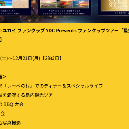
ユカイ ファンクラブ YDC Presents ファンクラブツアー
」】
⽇(⼟)〜12⽉21⽇(⽉)【2泊3⽇】
画＞
家「レーベの村」でのディナー＆スペシャルライブ
然を満喫する島内観光ツアー
 BBQ ⼤会
影会
合写真撮影