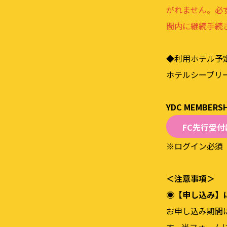
がれません。必
間内に継続⼿続
◆利⽤ホテル予
ホテルシーブリ
YDC MEMBERS
FC先行受
※ログイン必須
＜注意事項＞
◉【申し込み】
お申し込み期間は 2
す。当フォーム