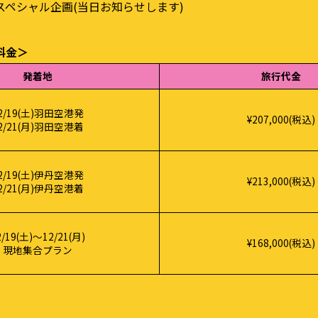
スペシャル企画(当⽇お知らせします)
料⾦＞
発着地
旅行代金
2/19(⼟)⽻⽥空港発
¥207,000(税込)
2/21(⽉)⽻⽥空港着
2/19(⼟)伊丹空港発
¥213,000(税込)
2/21(⽉)伊丹空港着
2/19(⼟)〜12/21(⽉)
¥168,000(税込)
現地集合プラン