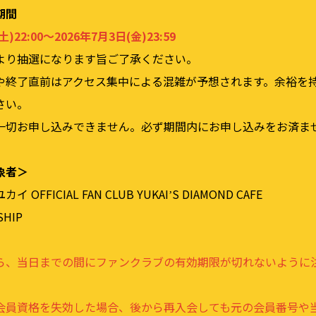
期間
⼟)22:00〜2026年7⽉3⽇(⾦)23:59
より抽選になります旨ご了承ください。
や終了直前はアクセス集中による混雑が予想されます。余裕を
さい。
⼀切お申し込みできません。必ず期間内にお申し込みをお済ま
象者＞
OFFICIAL FAN CLUB YUKAIʼS DIAMOND CAFE
SHIP
ら、当⽇までの間にファンクラブの有効期限が切れないように
会員資格を失効した場合、後から再⼊会しても元の会員番号や