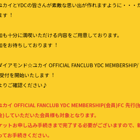
ユカイとYDCの皆さんが素敵な思い出が作れますように・・・
ます︕
加も⼗分に満喫いただける内容をご⽤意しております。
加をお待ちしております︕
ンド☆ユカイ OFFICIAL FANCLUB YDC MEMBERSHIP/ Y
⾏受付を開始いたします︕
よりご確認ください♪
 OFFICIAL FANCLUB YDC MEMBERSHIP(会員)FC 先
⼊⾦)していただいた会員様も対象となります。
ケットお申し込み⼿続きまで完了する必要がございますので、
ってお⼿続きください。