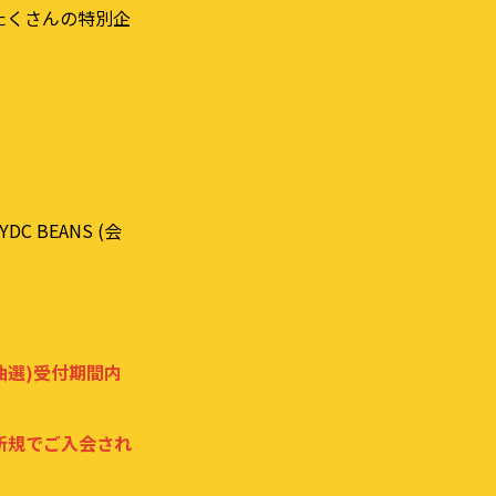
たくさんの特別企
DC BEANS (会
⾏(抽選)受付期間内
新規でご⼊会され