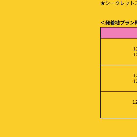
★シークレット
＜発着地プラン
1
1
1
1
1