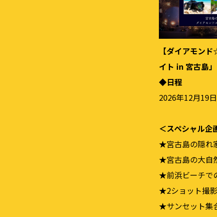
【ダイアモンド☆
イト in 宮古島
◆⽇程
2026年12⽉19
＜スペシャル企
★宮古島の隠れ
★宮古島の⼤⾃
★前浜ビーチでの
★2ショット撮
★サンセット集