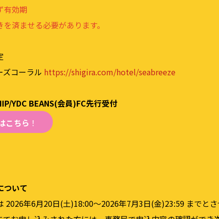
ず有効期
きを済ませる必要があります。
定
ーズコーラル
https://shigira.com/hotel/seabreeze
HIP/YDC BEANS(会員)FC先行受付
付はこちら
！
について
026年6⽉20⽇(⼟)18:00〜2026年7⽉3⽇(⾦)23:59 ま
にてお申し込みされた⽅には、事務局で申込内容の確認ができ